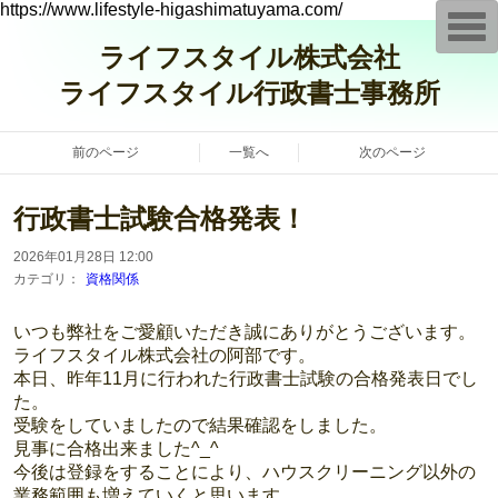
https://www.lifestyle-higashimatuyama.com/
T
o
ライフスタイル株式会社
g
g
ライフスタイル行政書士事務所
l
e
n
a
前のページ
一覧へ
次のページ
v
i
g
a
行政書士試験合格発表！
t
i
o
2026年01月28日 12:00
n
カテゴリ：
資格関係
いつも弊社をご愛顧いただき誠にありがとうございます。
ライフスタイル株式会社の阿部です。
本日、昨年11月に行われた行政書士試験の合格発表日でし
た。
受験をしていましたので結果確認をしました。
見事に合格出来ました^_^
今後は登録をすることにより、ハウスクリーニング以外の
業務範囲も増えていくと思います。