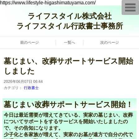
https://www.lifestyle-higashimatuyama.com/
T
o
ライフスタイル株式会社
g
g
ライフスタイル行政書士事務所
l
e
n
a
前のページ
一覧へ
次のページ
v
i
g
a
墓じまい、改葬サポートサービス開始
t
i
しました
o
n
2026年06月07日 06:44
カテゴリ：
行政書士
墓じまい改葬サポートサービス開始！
今日は最近需要が増えてきている、実家の墓じまい、改葬
についてサポートをするサービスを開始いたしましたの
で、その告知になります。
少子化と各家族が増えて、実家のお墓が遠方で自分の代で