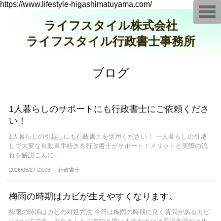
https://www.lifestyle-higashimatuyama.com/
T
o
ライフスタイル株式会社
g
g
ライフスタイル行政書士事務所
l
e
n
a
v
ブログ
i
g
a
t
i
1人暮らしのサポートにも行政書士にご依頼くださ
o
い！
n
1人暮らしの引越しにも行政書士を活用ください！ 一人暮らしの引越
しで大変な自動車手続きを行政書士がサポート！メリットと実際の流
れを解説こんに...
2026/06/27 23:03
行政書士
梅雨の時期はカビが生えやすくなります。
梅雨の時期はカビの対処方法 今日は梅雨の時期に良く質問があるカビ